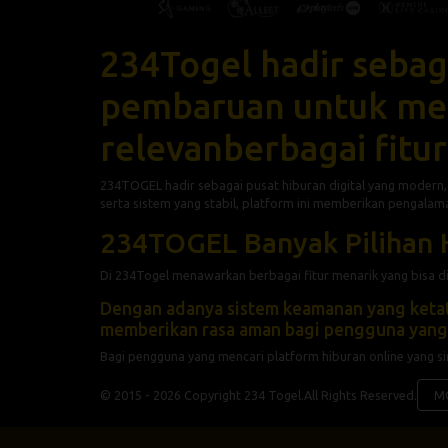
234Togel hadir sebag
pembaruan untuk me
relevan
berbagai fitu
234TOGEL hadir sebagai pusat hiburan digital yang modern,
serta sistem yang stabil, platform ini memberikan pengalam
234TOGEL Banyak Pilihan H
Di
234Togel
menawarkan berbagai fitur menarik yang bisa di
Dengan adanya sistem keamanan yang ketat
memberikan rasa aman bagi pengguna yang 
Bagi pengguna yang mencari platform hiburan online yang sim
© 2015 - 2026 Copyright 234 Togel.
All Rights Reserved.
M