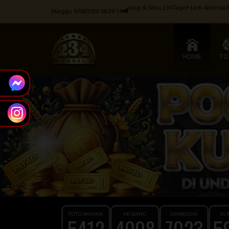
Selamat Datang di Situs 234Togel! Link Alternatif 2
Minggu 9/08/2026 08:29:15
HOME
TO
TOTO WUHAN
HK SIANG
CAMBODIA
SG