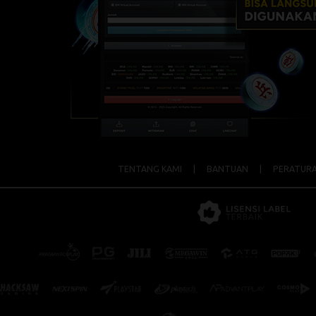
TENTANG KAMI
|
BANTUAN
|
PERATUR