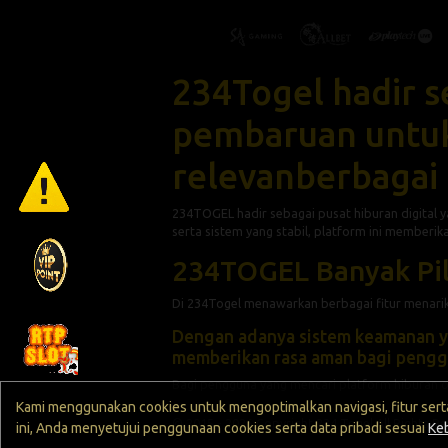
234Togel hadir s
pembaruan untu
relevan
berbagai 
234TOGEL hadir sebagai pusat hiburan digital 
serta sistem yang stabil, platform ini memberi
234TOGEL Banyak Pili
Di
234Togel
menawarkan berbagai fitur menarik 
Dengan adanya sistem keamanan ya
memberikan rasa aman bagi pengg
Bagi pengguna yang mencari platform hiburan on
Kami menggunakan cookies untuk mengoptimalkan navigasi, fitur serta
© 2015 - 2026 Copyright 234 Togel.
All Rights R
ini, Anda menyetujui penggunaan cookies serta data pribadi sesuai
Keb