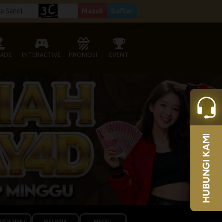
ogelson.com
Selamat Datang di Situs 234Togel! Link Alternatif 234Toge
Masuk
Daftar
ADE
INTERACTIVE
PROMOSI
EVENT
YSIA SIANG
MALAYSIA
MACAU