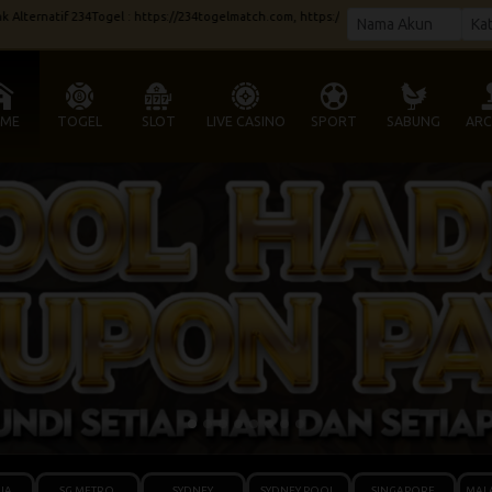
ernatif 234Togel : https://234togelmatch.com, https://234togelvit.com, https://234t
ME
TOGEL
SLOT
LIVE CASINO
SPORT
SABUNG
ARC
IA
SG METRO
SYDNEY
SYDNEY POOL
SINGAPORE
MALA