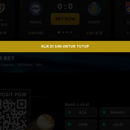
0 : 0
BET NOW
Slovan
bahce
Mjallby
Bodo
Bratislava
.87
0.5
0.83
-0.5
0.99
0.7
KLIK DI SINI UNTUK TUTUP
M BET
Deposit
Withdraw
Bet
Bank Lokal
BCA
Mandiri
CIMB
JAGO