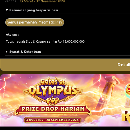
Periode :
25 Maret - 31 Desember 2026
Permainan yang berpartisipasi
Semua permainan Pragmatic Play
Aturan :
Total hadiah Slot & Casino senilai Rp 15,000,000,000.
Syarat & Ketentuan
Detai