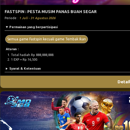
FASTSPIN : PESTA MUSIM PANAS BUAH SEGAR
Periode :
1 Juli - 31 Agustus 2026
Permainan yang berpartisipasi
Semua game Fastspin kecuali game Tembak Ikan
Aturan :
Total hadiah Rp 888,888,888.
1 EXP = Rp.16,500.
Syarat & Ketentuan
Detai