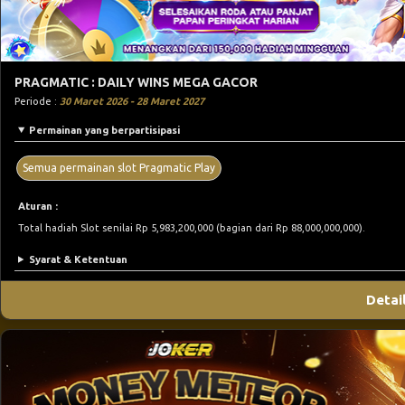
PRAGMATIC : DAILY WINS MEGA GACOR
Periode :
30 Maret 2026 - 28 Maret 2027
Permainan yang berpartisipasi
Semua permainan slot Pragmatic Play
Aturan :
Total hadiah Slot senilai Rp 5,983,200,000 (bagian dari Rp 88,000,000,000).
Syarat & Ketentuan
Detai