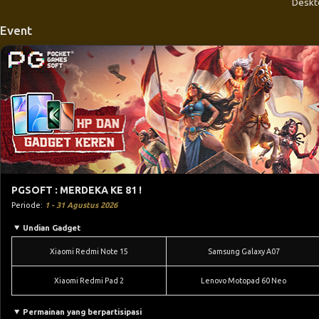
Deskt
Event
PGSOFT : MERDEKA KE 81 !
Periode:
1 - 31 Agustus 2026
Undian Gadget
Xiaomi Redmi Note 15
Samsung Galaxy A07
Xiaomi Redmi Pad 2
Lenovo Motopad 60 Neo
Permainan yang berpartisipasi