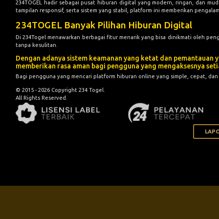
234TOGEL hadir sebagai pusat hiburan digital yang modern, ringan, dan mu
tampilan responsif, serta sistem yang stabil, platform ini memberikan pengal
234TOGEL Banyak Pilihan Hiburan Digital
Di
234Togel
menawarkan berbagai fitur menarik yang bisa dinikmati oleh peng
tanpa kesulitan.
Dengan adanya sistem keamanan yang ketat dan pemantauan ya
memberikan rasa aman bagi pengguna yang mengaksesnya setia
Bagi pengguna yang mencari platform hiburan online yang simple, cepat, dan 
© 2015 - 2026 Copyright 234 Togel.
All Rights Reserved.
LAPO