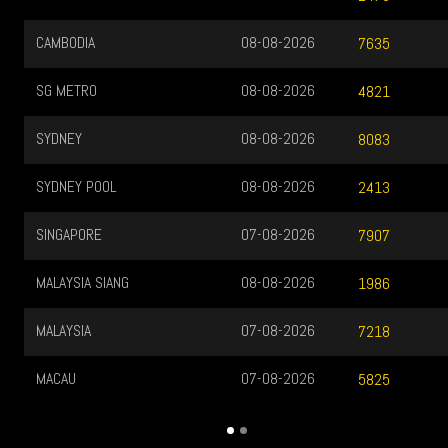
CAMBODIA
08-08-2026
7635
SG METRO
08-08-2026
4821
SYDNEY
08-08-2026
8083
SYDNEY POOL
08-08-2026
2413
SINGAPORE
07-08-2026
7907
MALAYSIA SIANG
08-08-2026
1986
MALAYSIA
07-08-2026
7218
MACAU
07-08-2026
5825