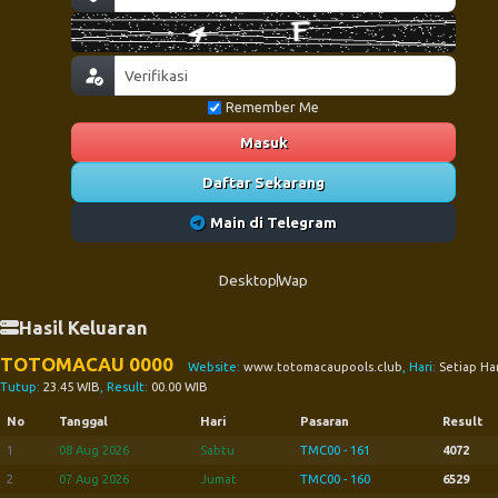
Remember Me
Masuk
Daftar Sekarang
Main di Telegram
Desktop
Wap
Hasil Keluaran
TOTOMACAU 0000
Website:
www.totomacaupools.club
, Hari:
Setiap Har
Tutup:
23.45 WIB
, Result:
00.00 WIB
No
Tanggal
Hari
Pasaran
Result
1
08 Aug 2026
Sabtu
TMC00 - 161
4072
2
07 Aug 2026
Jumat
TMC00 - 160
6529