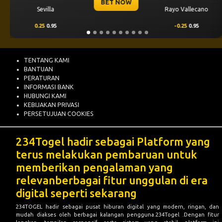
 NOW
BET N
Rayo Vallecano
Alaves
-0.25
0.95
0.00
0.62
TENTANG KAMI
BANTUAN
PERATURAN
INFORMASI BANK
HUBUNGI KAMI
KEBIJAKAN PRIVASI
PERSETUJUAN COOKIES
234Togel hadir sebagai Platform yang
terus melakukan pembaruan untuk
memberikan pengalaman yang
relevan
berbagai fitur unggulan
di era
digital seperti sekarang
234TOGEL hadir sebagai pusat hiburan digital yang modern, ringan, dan
mudah diakses oleh berbagai kalangan pengguna.
234Togel
.Dengan fitur