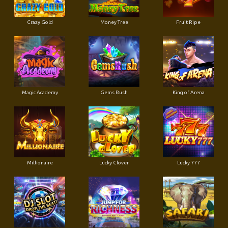
Crazy Gold
Money Tree
Fruit Ripe
Magic Academy
Gems Rush
King of Arena
Millionaire
Lucky Clover
Lucky 777