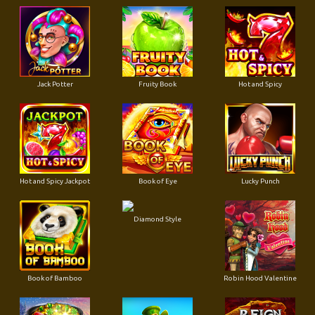
Jack Potter
Fruity Book
Hot and Spicy
Hot and Spicy Jackpot
Book of Eye
Lucky Punch
Diamond Style
Book of Bamboo
Robin Hood Valentine