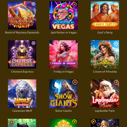
Book of Mystery Pyramids
Jack Potter in Vegas
God's Party
Chinese Express
Friday in Vegas
Crown of Afrodita
Caucasian Wolf
Snow Giants
Laplandia Train