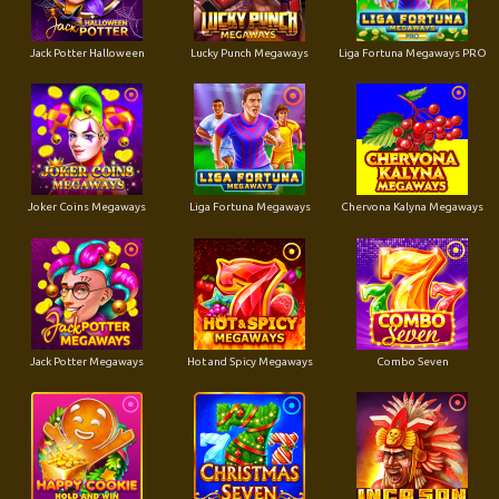
Jack Potter Halloween
Lucky Punch Megaways
Liga Fortuna Megaways PRO
Joker Coins Megaways
Liga Fortuna Megaways
Chervona Kalyna Megaways
Jack Potter Megaways
Hot and Spicy Megaways
Combo Seven