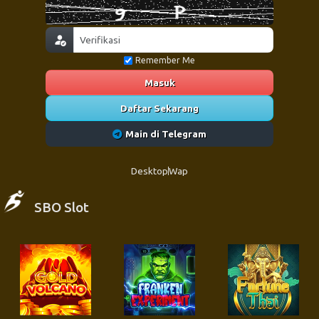
Remember Me
Masuk
Daftar Sekarang
Main di Telegram
Desktop
Wap
SBO Slot