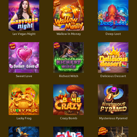
Las Vegas Night
Wallow In Money
Deep Loot
Sweet Love
Richest Witch
Delicious Dessert
Lucky Frog
Crazy Bomb
Mysterious Pyramid