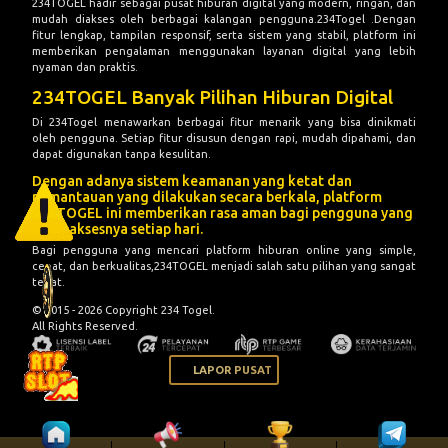
234TOGEL hadir sebagai pusat hiburan digital yang modern, ringan, dan
mudah diakses oleh berbagai kalangan pengguna.
234Togel
.Dengan
fitur lengkap, tampilan responsif, serta sistem yang stabil, platform ini
memberikan pengalaman menggunakan layanan digital yang lebih
nyaman dan praktis.
234TOGEL Banyak Pilihan Hiburan Digital
Di
234Togel
menawarkan berbagai fitur menarik yang bisa dinikmati
oleh pengguna. Setiap fitur disusun dengan rapi, mudah dipahami, dan
dapat digunakan tanpa kesulitan.
Dengan adanya sistem keamanan yang ketat dan
pemantauan yang dilakukan secara berkala, platform
234TOGEL ini memberikan rasa aman bagi pengguna yang
mengaksesnya setiap hari.
Bagi pengguna yang mencari platform hiburan online yang simple,
cepat, dan berkualitas,
234TOGEL
menjadi salah satu pilihan yang sangat
tepat.
© 2015 - 2026 Copyright 234 Togel.
All Rights Reserved.
LAPOR PUSAT