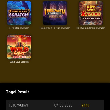
Fire Blaze Scratch
Halloween Fortune Scratch
Hot Gems Xtreme Scratch
Wild Lava Scratch
Togel Result
TOTO WUHAN
07-08-2026
QATA
8442