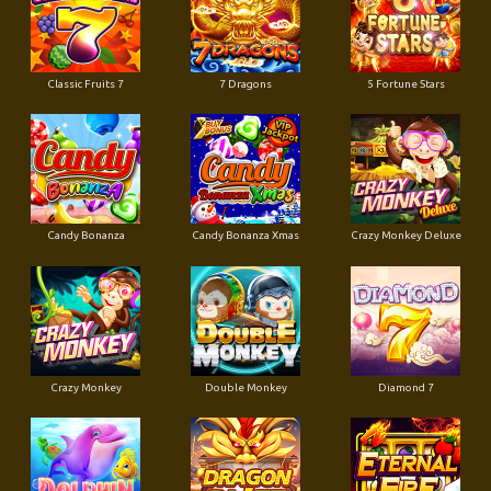
Classic Fruits 7
7 Dragons
5 Fortune Stars
Candy Bonanza
Candy Bonanza Xmas
Crazy Monkey Deluxe
Crazy Monkey
Double Monkey
Diamond 7