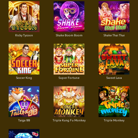
Ricky Tycoon
Shake Boom Boom
Shake Thai Thai
Soccer King
Super Fortune
Sweet Lava
Taiga 88
Triple Kung Fu Monkey
Triple Monkey