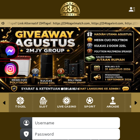
! Link Alternatif 234Togel : https://234togelmatch.com, https://234togelvit.com, https://234togelson.
TOGEL
SLOT
LIVE CASINO
SPORT
ARCADE
SABU