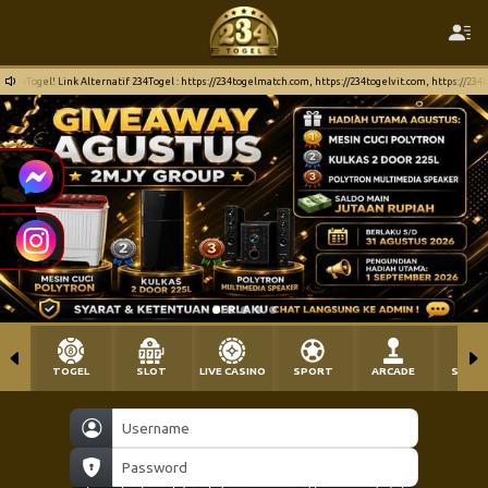
34Togel! Link Alternatif 234Togel : https://234togelmatch.com, https://234togelvit.com, https://234tog
TOGEL
SLOT
LIVE CASINO
SPORT
ARCADE
SABU