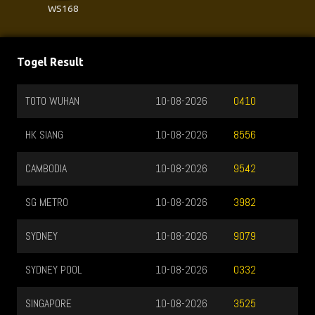
WS168
Togel Result
TOTO WUHAN
10-08-2026
0410
HK SIANG
10-08-2026
8556
CAMBODIA
10-08-2026
9542
SG METRO
10-08-2026
3982
SYDNEY
10-08-2026
9079
SYDNEY POOL
10-08-2026
0332
SINGAPORE
10-08-2026
3525